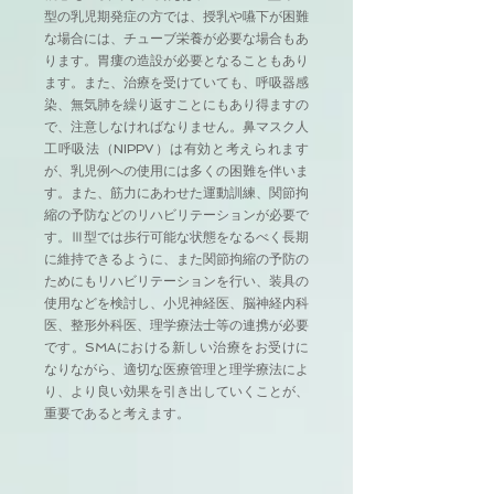
型の乳児期発症の方では、授乳や嚥下が困難
な場合には、チューブ栄養が必要な場合もあ
ります。胃瘻の造設が必要となることもあり
ます。また、治療を受けていても、呼吸器感
染、無気肺を繰り返すことにもあり得ますの
で、注意しなければなりません。鼻マスク人
工呼吸法（NIPPV）は有効と考えられます
が、乳児例への使用には多くの困難を伴いま
す。また、筋力にあわせた運動訓練、関節拘
縮の予防などのリハビリテーションが必要で
す。Ⅲ型では歩行可能な状態をなるべく長期
に維持できるように、また関節拘縮の予防の
ためにもリハビリテーションを行い、装具の
使用などを検討し、小児神経医、脳神経内科
医、整形外科医、理学療法士等の連携が必要
です。SMAにおける新しい治療をお受けに
なりながら、適切な医療管理と理学療法によ
り、より良い効果を引き出していくことが、
重要であると考えます。