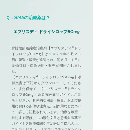
Ｑ：SMAの治療薬は？
エブリスディ ドライシロップ60mg
脊髄性筋萎縮症治療剤【エブリスディ®ドラ
イシロップ60mg】は２０２１年６月２３
日に製造・販売が承認され、同８月１１日に
薬価収載・保険適用・販売が開始されまし
た。
【エブリスディ®ドライシロップ60mg】添
付文書は下記からダウンロードしてくださ
い。また併せて、【エブリスディ®ドライシ
ロップ60mg】患者向医薬品ガイドもご参
考ください。具体的な用法・用量、および使
用における条件や注意点、副作用などについ
て、詳しく記載されています。治療を希望・
検討する際は、この添付文書と患者向医薬品
ガイドを各医療機関や主治医にご提示の上、
ご相談ください。 【エブリスディ®ドライシ