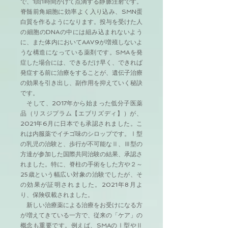
で、1回1時間かけて点滴する静脈注射です。
脊髄前角細胞に効率よく入り込み、SMN蛋
白質を作るようになります。投与を受けた人
の細胞のDNAの中には組み込まれないよう
に、また体内においてAAV9が増殖しないよ
うな構造になっている薬剤です。SMAを発
症した場合には、できるだけ早く、できれば
発症する前に治療をすることが、遺伝子治療
の効果を引き出し、副作用を抑えていく秘訣
です。
そして、2017年から始まった低分子医薬
品（リスジプラム【エブリズディ】）が、
2021年6月に日本でも承認されました。こ
れは内服薬でイチゴ味のシロップです。Ⅰ型
の乳児の治験と、歩行が不可能なⅡ、Ⅲ型の
方達が参加した国際共同治験の結果、承認さ
れました。特に、脊柱の手術をした方や２～
25歳という幅広い対象の治験でしたが、そ
の効果が証明されました。2021年8月よ
り、保険収載されました。
新しい治療薬による治療をお受けになる方
が増えてきている一方で、従来の「ケア」の
概念も重要です。例えば、SMAのⅠ型やⅡ