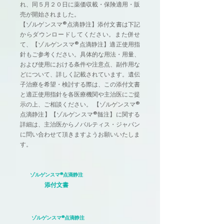
れ、同５月２０日に薬価収載・保険適用・販
売が開始されました。
【ゾルゲンスマ®点滴静注】添付文書は下記
からダウンロードしてください。また併せ
て、【ゾルゲンスマ
®点滴静注】適正使用指
針もご参考ください。具体的な用法・用量、
および使用における条件や注意点、副作用な
どについて、詳しく記載されています。遺伝
子治療を希望・検討する際は、この添付文書
と適正使用指針を各医療機関や主治医にご提
示の上、ご相談ください。 【ゾルゲンスマ
®
点滴静注】【ゾルゲンスマ
®髄注
】に関する
詳細は、主治医からノバルティス・ジャパン
に問い合わせて頂きますようお願いいたしま
す。
ゾルゲンスマ®点滴静注
添付文書
ゾルゲンスマ®点滴静注