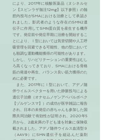
により、2017年に核酸医薬品（ヌシネルセ
ン【スピンラザ髄注12mg】以下参照）の髄
腔内投与がSMAにおける治療として承認さ
れました。影武者のような存在のSMN2遺
伝子に作用してSMN蛋白質を産生する機序
です。発症前や発症早期に治療を開始するこ
とにより、Ⅰ型においては気管切開や人工呼
吸管理を回避できる可能性、他の型において
も順調な運動機能獲得の可能性があります。
しかし、リハビリテーションの重要性はむし
ろ高くなってきており、SMAにおける骨格
筋の発達や再生、バランス良い筋力獲得のた
めに必要です。
また、2017年にⅠ型において、アデノ随
伴ウイルスベクターを用いた静脈投与による
遺伝子治療（オナセムノゲンアベパルボベク
【ゾルゲンスマ】）の成功が医学雑誌に報告
され、日本の未発症の赤ちゃんも参加した国
際共同治験で有効性が証明され、2020年5
月から、2歳未満の子ども達を対象に保険収
載されました。アデノ随伴ウイルス血清型９
（AAV9）にSMN遺伝子を組込んだ薬剤