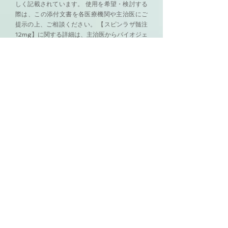
しく記載されています。 使用を希望・検討する
際は、この添付文書を各医療機関や主治医にご
提示の上、ご相談ください。 【スピンラザ髄注
12mg】に関する詳細は、主治医からバイオジェ
ン・ジャパン株式会社に問い合わせて頂きます
ようお願いいたします。
添付文書
スピンラザ®
2024年4 月改訂
（第4 版、効能・効果
変更）
スピンラザ治療体験談 ～全国の会員よ
り～
SMAの新薬「スピンラザ」を投与した（投与予
定者を含む）会員家族より、貴重な体験談が寄