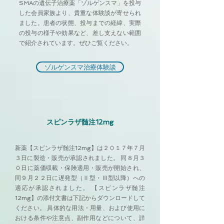
SMAの遺伝子治療薬「ゾルゲンスマ」を投与
した会員家族より、貴重な体験談が寄せられ
ました。患者の状態、投与までの経緯、実際
の投与の様子や効果など、差し支えない範囲
で紹介されています。ぜひご覧ください。
ゾルゲンスマ治療体験談
スピンラザ髄注12mg
新薬【スピンラザ髄注12mg】は２０１７年７月
３日に製造・販売が承認されました。 同８月３
０日に薬価収載・保険適用・販売が開始され、
同９月２２日に遅発型（Ⅱ型・Ⅲ型以降）への
適応が承認されました。 【スピンラザ髄注
12mg】の添付文書は下記からダウンロードして
ください。 具体的な用法・用量、および使用に
おける条件や注意点、副作用などについて、詳