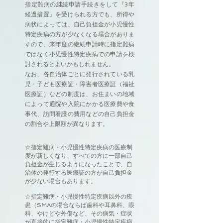
指定難病の継続申請手続きをして『3年
経過措置』を受けられる方でも、所得や
病状によっては、自己負担金が小児慢性
特定疾病の方が少なくなる場合がありま
すので、来年度の継続申請時に指定難病
ではなく小児慢性特定疾病での申請を検
討されるとよいかもしれません。
なお、各自治体ごとに発行されている乳
児・子ども医療証・障害者医療証（福祉
医療証）などの制度は、お住まいの地域
によって通院や入院にかかる医療費や食
事代、訪問看護の費用などの自己負担金
の割合や上限額が異なります。
☆指定難病・小児慢性特定疾病の医療制
度が新しくなり、すべての方に一部自己
負担金が生じるようになったことで、自
治体の発行する医療証の方が自己負担金
が少ない場合もあります。
☆指定難病・小児慢性特定疾病以外の疾
患（SMAの場合ならば歯科や耳鼻科、眼
科、やけどや外傷など、その病気・症状
が直接的に指定難病・小児慢性特定疾病