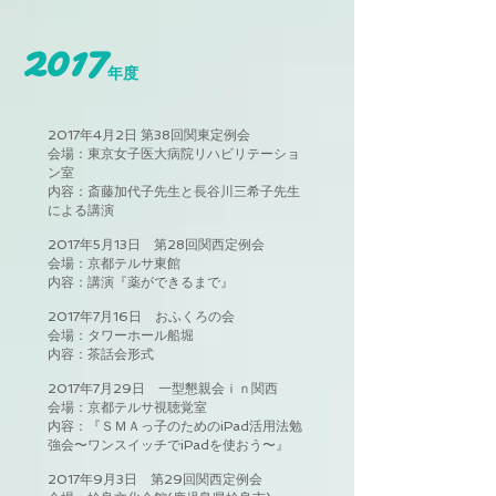
2017
年度
2017年4月2日 第38回関東定例会
会場：東京女子医大病院リハビリテーショ
ン室
内容：斎藤加代子先生と長谷川三希子先生
による講演
2017年5月13日 第28回関西定例会
会場：京都テルサ東館
内容：講演『薬ができるまで』
2017年7月16日 おふくろの会
会場：タワーホール船堀
内容：茶話会形式
2017年7月29日 一型懇親会ｉｎ関西
会場：京都テルサ視聴覚室
内容：『ＳＭＡっ子のためのiPad活用法勉
強会〜ワンスイッチでiPadを使おう〜』
2017年9月3日 第29回関西定例会