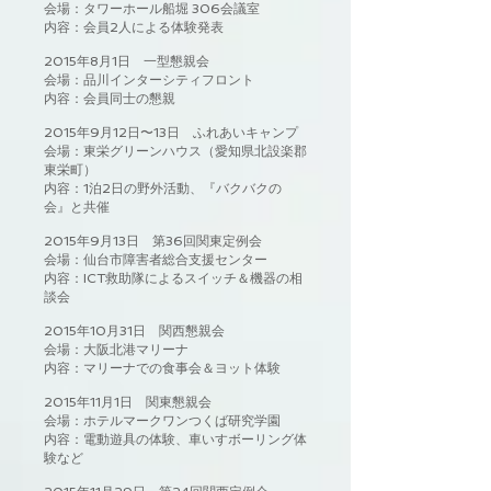
会場：タワーホール船堀 306会議室
内容：会員2人による体験発表
2015年8月1日 一型懇親会
会場：品川インターシティフロント
内容：会員同士の懇親
2015年9月12日〜13日 ふれあいキャンプ
会場：東栄グリーンハウス（愛知県北設楽郡
東栄町）
内容：1泊2日の野外活動、『バクバクの
会』と共催
2015年9月13日 第36回関東定例会
会場：仙台市障害者総合支援センター
内容：ICT救助隊によるスイッチ＆機器の相
談会
2015年10月31日 関西懇親会
会場：大阪北港マリーナ
内容：マリーナでの食事会＆ヨット体験
2015年11月1日 関東懇親会
会場：ホテルマークワンつくば研究学園
内容：電動遊具の体験、車いすボーリング体
験など