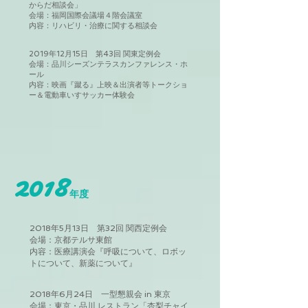
からだ相談会」
会場：福岡国際会議場４階会議室
内容：リハビリ・治療に関する相談会
2019年12月15日 第43回 関東定例会
会場：品川シーズンテラスカンファレンス・ホ
ール
内容：映画『蹴る』上映＆出演者等トークショ
ー＆電動車いすサッカー体験会
2018
年度
2018年5月13日 第32回 関西定例会
会場：京都テルサ東館
内容：医療講演会『呼吸について、ロボッ
トについて、新薬について』
2018年6月24日 一型懇親会 in 東京
会場：東京・品川 レストラン「杏梨チャイ