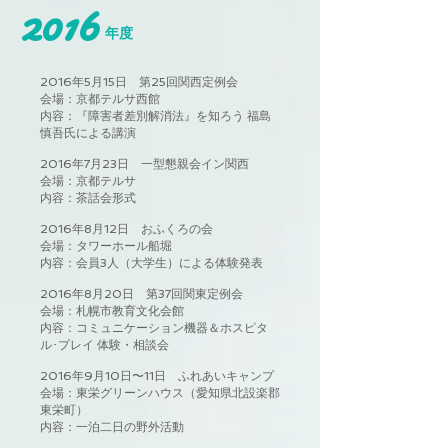
2016
年度
2016年5月15日 第25回関西定例会
会場：京都テルサ西館
内容：『障害者差別解消法』を知ろう 福島
慎吾氏による講演
2016年7月23日 一型懇親会イン関西
会場：京都テルサ
内容：茶話会形式
2016年8月12日 おふくろの会
会場：タワーホール船堀
内容：会員3人（大学生）による体験発表
2016年8月20日 第37回関東定例会
会場：札幌市教育文化会館
内容：コミュニケーション機器＆ホスピタ
ル･プレイ 体験・相談会
2016年9月10日〜11日 ふれあいキャンプ
会場：東栄グリーンハウス（愛知県北設楽郡
東栄町）
内容：一泊二日の野外活動