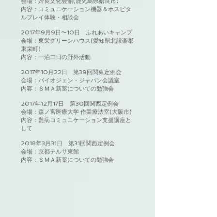
会場：姶良文化会館(鹿児島県姶良市)
内容：コミュニケーション機器＆ホスピタ
ルプレイ体験・相談会
2017年9月9日〜10日 ふれあいキャンプ
会場：東栄グリーンハウス(愛知県北設楽郡
東栄町)
内容：一泊二日の野外活動
2017年10月22日 第39回関東定例会
会場：バイオジェン・ジャパン会議室
内容：ＳＭＡ新薬についての勉強会
2017年12月17日 第30回関西定例会
会場：森ノ宮医療大学 作業療法室(大阪市)
内容：難病コミュニケーション支援講座と
して
2018年3月31日 第31回関西定例会
会場：京都テルサ東館
内容：ＳＭＡ新薬についての勉強会