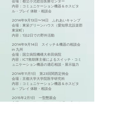
会場：都立小児総合医療センター
内容：コミュニケーション機器＆ホスピタ
ル・プレイ 体験・相談会
2014年9月13日〜14日 ふれあいキャンプ
会場：東栄グリーンハウス（愛知県北設楽郡
東栄町）
内容：1泊2日での野外活動
2014年9月14日 スイッチ＆機器の相談会
in 九州
会場：国立病院機構大牟田病院
内容：ICT救助隊主催によるスイッチ・コミ
ュニケーション機器の適応相談・展示協力
2014年11月1日 第23回関西定例会
会場：京都大学大学院医学研究科
内容：コミュニケーション機器＆ホスピタ
ル・プレイ 体験・相談会
2015年2月1日 一型懇親会
会場：ホテルアソシア 1Fレストラン「ロジ
ェール」
内容：ビュッフェ形式のランチを食べながら
の座談会