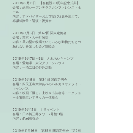
2019年5月11日 【会創設20周年記念式典】
会場：品川シーズンテラスカンファレンス・ホ
ール
内容：アドバイザーおよび歴代役員を迎えて、
感謝状贈呈・講演・祝賀会
2019年7月6日 第42回 関東定例会
会場：東京・大手町牧場
内容：屋内型の牧場でいろいろな動物たちとの
触れ合いを楽しむ会／親睦会
2018年9月7日～8日 ふれあいキャンプ
会場：愛知県・東栄グリーンハウス
内容：一泊二日の野外活動
2019年9月8日 第34回 関西定例会
会場：四天王寺大学あべのハルカスサテライト
キャンパス
内容：映画『蹴る』上映＆出演者等トークショ
ー＆電動車いすサッカー体験会
2019年9月15日 Ⅰ型イベント
会場：日本橋三井タワー2号館11階
内容：iPad勉強会
2019年11月16日 第35回 関西定例会「第2回