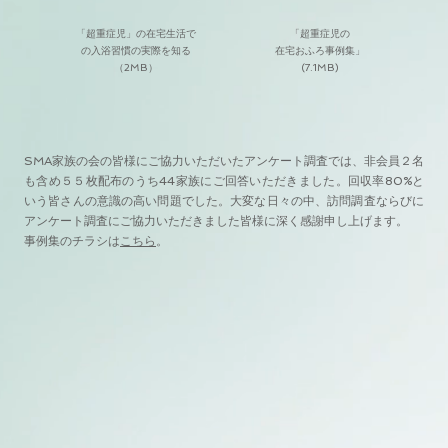
「超重症児」の在宅生活で
「超重症児の
の入浴習慣の実際を知る
在宅おふろ事例集」
（2MB）
(7.1MB)
SMA家族の会の皆様にご協力いただいたアンケート調査では、非会員２名
も含め５５枚配布のうち44家族にご回答いただきました。回収率80%と
いう皆さんの意識の高い問題でした。大変な日々
の中、訪問調査ならびに
アンケート調査にご協力いただきました皆様に深く感謝申し上げます。
事例集のチラシは
こちら
。​