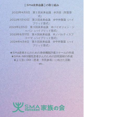
[ SMA未来会議 ] の取り組み
2022年4月3日 第１回未来会議 ＠渋谷（対面形
式）
2022年7月10日 第２回未来会
議 ＠中外製薬（ハイ
ブリッド形式）
2023年2月5日 第３回未来会議 ＠
バイオジェン・ジ
ャパン（ハイブリッド形式）
2023年6月17日 第４回未来会議 ＠ノバルティスフ
ァーマ（ハイブリッド形式）
2024年4月6日 第５回未来会議 ＠中外製薬（ハイ
ブリッド形式）
★SMA患者
さんのための身
体
機能評価スケール
の作成
★SMA-NB
S陽性患者さんのための説明資材の作成
★より良いPPI（患者・市民参画）に向けた活動
etc...