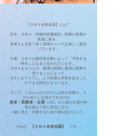
【ＳＭＡ未来会議】とは？
近年、ＳＭＡ（脊髄性筋萎縮症）医療の発展が
急速に進み、
患者さんを取り巻く環境やニーズは著しく変化
しています。
今後、ＳＭＡは発症前治療によって「予防する
時代」になると言われています。
ＳＭＡをもつ人が、最適な時期に最適な医療を
受けることによって
ＱＯＬをアップし、より快適な未来を送ること
ができる時代がきています。
そこで、これからのＳＭＡには何が必要か、そ
のためにいま何ができるのか、
患者・医療者・企業
（3社）の三者が立場や利
害を超えて同じ視点に立ち、
一緒に考え、行動するための場を設けました。
【Ｓ
ＭＡ未
来
会議
】
それが
です。