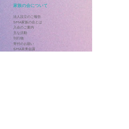
家族の会について
法人設立のご報告
SMA家族の会とは
入会のご案内
主な活動
刊行物
寄付のお願い
SMA未来会議
会員要綱
個人情報保護方針
SMAについて
SMAとは
治療について
エブリスディ治療体験談
ゾルゲンスマ発売までの経緯
ゾルゲンスマ治療体験談
スピンラザ発売までの経緯
スピンラザ治療体験談
診断された方へ