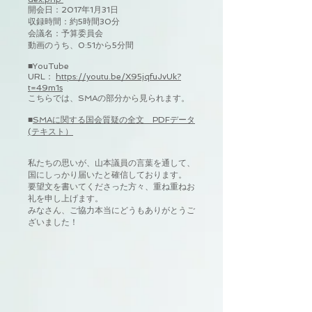
開会日：2017年1月31日
収録時間：約5時間30分
会議名：予算委員会
動画のうち、0:51から5分間
■YouTube
URL：
https://youtu.be/X95jqfuJvUk?
t=49m1s
こちらでは、SMAの部分から見られます。
■
SMAに関する国会質疑の全文 PDFデータ
(テキスト）
私たちの思いが、山本議員の言葉を通して、
国にしっかり届いたと確信しております。
要望文を書いてくださった方々、重ね重ねお
礼を申し上げます。
みなさん、ご協力本当にどうもありがとうご
ざいました！