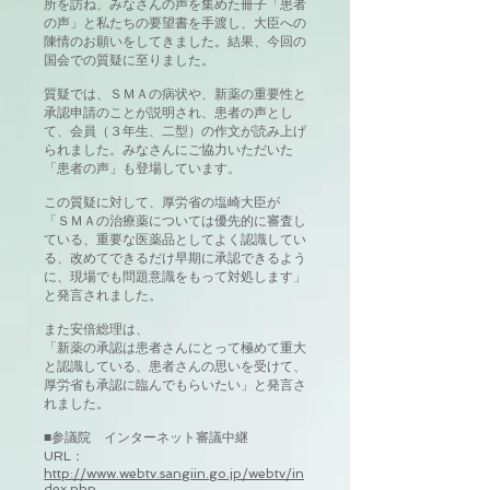
所を訪ね、みなさんの声を集めた冊子「患者
の声」と私たちの要望書を手渡し、大臣への
陳情のお願いをしてきました。結果、今回の
国会での質疑に至りました。
質疑では、ＳＭＡの病状や、新薬の重要性と
承認申請のことが説明され、患者の声とし
て、会員（３年生、二型）の作文が読み上げ
られました。みなさんにご協力いただいた
「患者の声」も登場しています。
この質疑に対して、厚労省の塩崎大臣が
「ＳＭＡの治療薬については優先的に審査し
ている、重要な医薬品としてよく認識してい
る、改めてできるだけ早期に承認できるよう
に、現場でも問題意識をもって対処します」
と発言されました。
また安倍総理は、
「新薬の承認は患者さんにとって極めて重大
と認識している、患者さんの思いを受けて、
厚労省も承認に臨んでもらいたい」と発言さ
れました。
■参議院 インターネット審議中継
URL：
http://www.webtv.sangiin.go.jp/webtv/in
dex.php