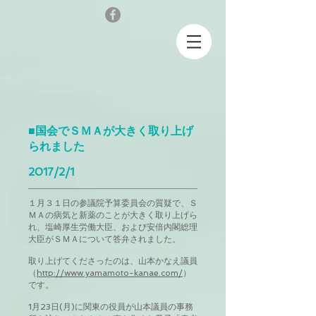
■国会でＳＭＡが大きく取り上げ
られました
2017/2/1
１月３１日の参議院予算委員会の質疑で、Ｓ
ＭＡの病気と新薬のことが大きく取り上げら
れ、塩崎厚生労働大臣、および安倍内閣総理
大臣がＳＭＡについて答弁されました。
取り上げてくださったのは、山本かなえ議員
（
http://www.yamamoto-kanae.com/
）
です。
1月23日(月)に関東の役員が山本議員の事務