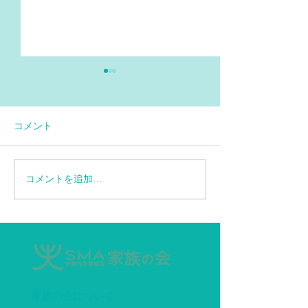
コメント
コメントを追加…
【情報再更新】SMA患者
エブリスディド
に対する特定臨床研究の
ップ6.6mLデ
お知らせ
ー追加
家族の会について