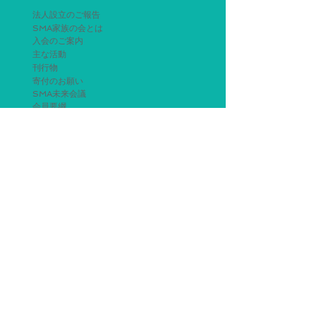
法人設立のご報告
SMA家族の会とは
入会のご案内
主な活動
刊行物
寄付のお願い
SMA未来会議
会員要綱
個人情報保護方針
SMAについて
SMAとは
治療について
エブリスディ治療体験談
ゾルゲンスマ発売までの経緯
ゾルゲンスマ治療体験談
スピンラザ発売までの経緯
スピンラザ治療体験談
診断された方へ
関連情報