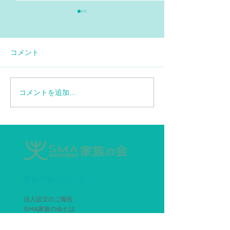
コメント
コメントを追加…
【情報再更新】SMA患者
エブリスディド
に対する特定臨床研究の
ップ6.6mLデ
お知らせ
ー追加
家族の会について
法人設立のご報告
SMA家族の会とは
入会のご案内
主な活動