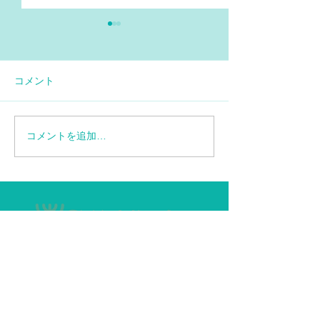
コメント
コメントを追加…
【情報再更新】SMA患者
エブリスディド
に対する特定臨床研究の
ップ6.6mLデ
お知らせ
ー追加
家族の会について
法人設立のご報告
SMA家族の会とは
入会のご案内