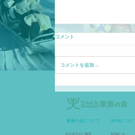
コメント
コメントを追加…
サラネルセン治験開始のご案
内
家族の会について
SMAについ
法人設立のご報告
SMAとは