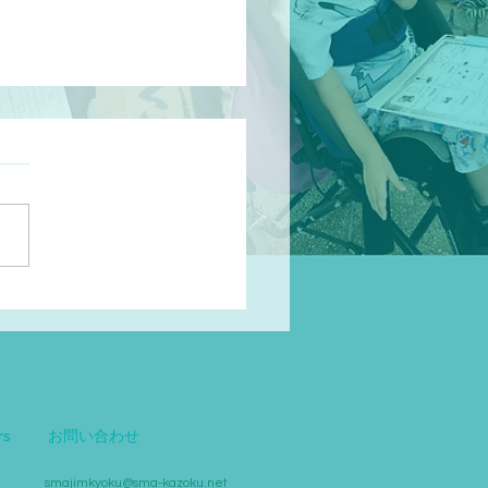
リスディドライシロップ
6mLディスペンサー追加
rs
お問い合わせ
smajimkyoku@sma-kazoku.net