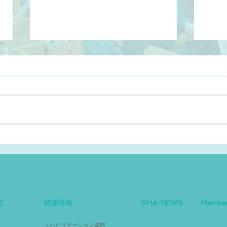
【情報再更新】SMA患者に対
エブ
する特定臨床研究のお知らせ
6.
て
関連情報
SMA-NEWS
Membe
リハビリテーション資料