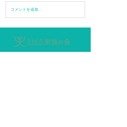
コメントを追加…
【情報再更新】SMA患者
エブリスディド
に対する特定臨床研究の
ップ6.6mLデ
お知らせ
ー追加
家族の会について
法人設立のご報告
SMA家族の会とは
入会のご案内
主な活動
刊行物
寄付のお願い
SMA未来会議
会員要綱
個人情報保護方針
SMAについて