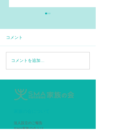
コメント
コメントを追加…
【情報再更新】SMA患者
エブリスディド
に対する特定臨床研究の
ップ6.6mLデ
お知らせ
ー追加
家族の会について
法人設立のご報告
SMA家族の会とは
入会のご案内