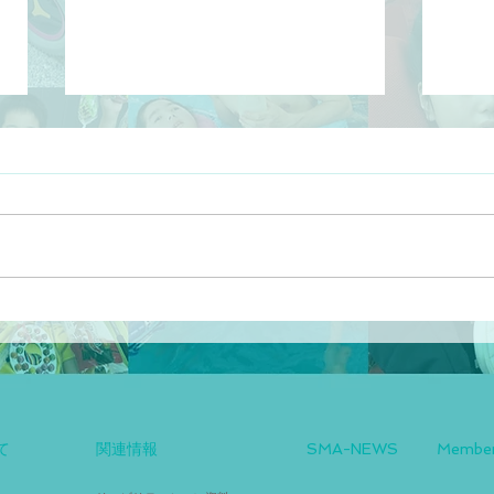
【情報再更新】SMA患者に対
エブ
する特定臨床研究のお知らせ
6.
て
関連情報
SMA-NEWS
Membe