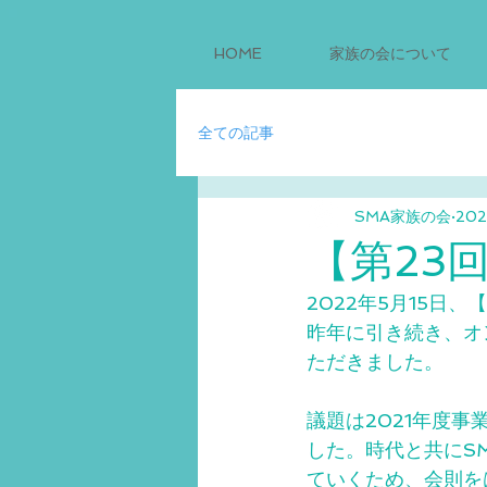
HOME
家族の会について
全ての記事
SMA家族の会
20
【第23
2022年5月15日
昨年に引き続き、オ
ただきました。
議題は2021年度
した。時代と共にS
ていくため、会則を