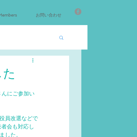
Members
お問い合わせ
した
さんにご参加い
、役員改選などで
患者会も対応し
ました。