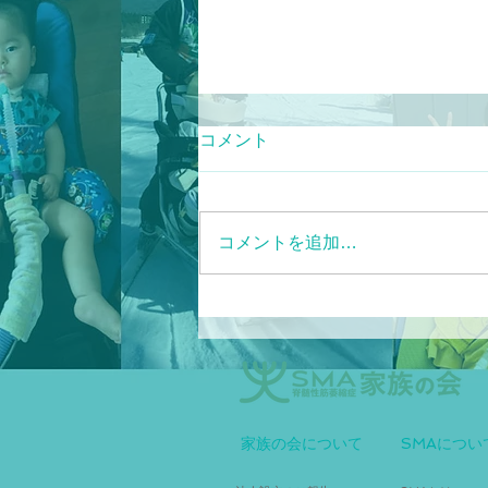
コメント
コメントを追加…
サラネルセン治験開始のご案
内
家族の会について
SMAについ