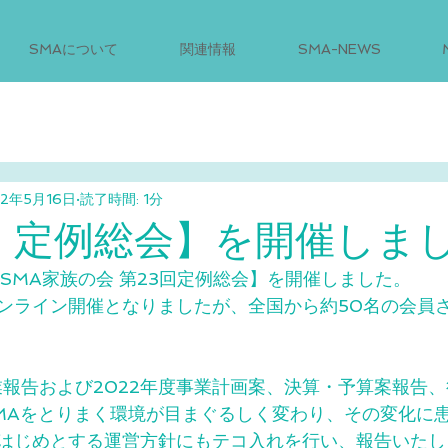
SMAについて
関連情報
SMA-NEWS
22年5月16日
読了時間: 1分
回 定例総会】を開催しま
、【SMA家族の会 第23回定例総会】を開催しました。
ンライン開催となりましたが、全国から約50名の会員
事業報告および2022年度事業計画案、決算・予算案報告
MAをとりまく環境が目まぐるしく変わり、その変化に
はじめとする運営方針にもテコ入れを行い、報告いたし