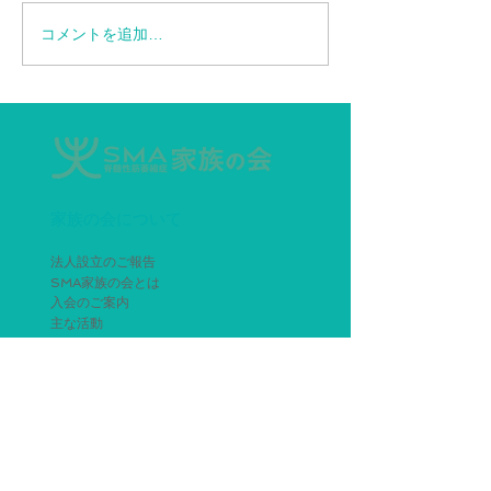
コメントを追加…
【情報再更新】SMA患者
エブリスディド
に対する特定臨床研究の
ップ6.6mLデ
お知らせ
ー追加
家族の会について
法人設立のご報告
SMA家族の会とは
入会のご案内
主な活動
刊行物
寄付のお願い
SMA未来会議
会員要綱
個人情報保護方針
SMAについて