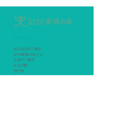
お知らせ
ー追加
家族の会について
法人設立のご報告
SMA家族の会とは
入会のご案内
主な活動
刊行物
寄付のお願い
SMA未来会議
会員要綱
個人情報保護方針
SMAについて
SMAとは
治療について
エブリスディ治療体験談