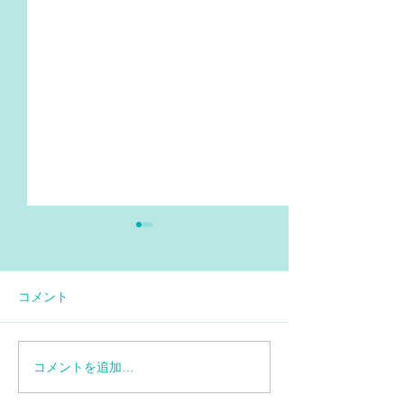
コメント
コメントを追加…
【情報再更新】SMA患者
エブリスディド
に対する特定臨床研究の
ップ6.6mLデ