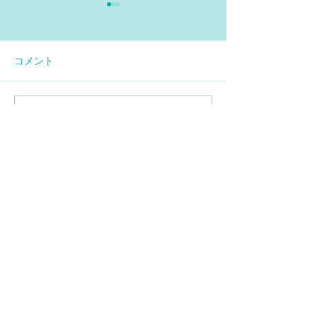
コメント
コメントを追加…
【情報再更新】SMA患者
エブリスディド
に対する特定臨床研究の
ップ6.6mLデ
お知らせ
ー追加
家族の会について
法人設立のご報告
SMA家族の会とは
入会のご案内
主な活動
刊行物